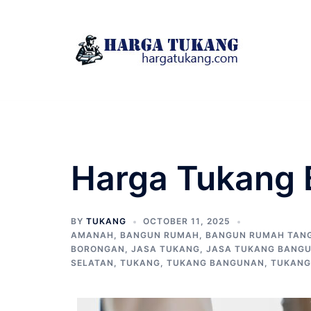
Skip
to
content
Harga Tukang 
BY
TUKANG
OCTOBER 11, 2025
AMANAH
,
BANGUN RUMAH
,
BANGUN RUMAH TAN
BORONGAN
,
JASA TUKANG
,
JASA TUKANG BANG
SELATAN
,
TUKANG
,
TUKANG BANGUNAN
,
TUKANG