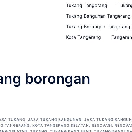
Tukang Tangerang
Tukan
Tukang Bangunan Tangerang
Tukang Borongan Tangerang
Kota Tangerang
Tangeran
ang borongan
ASA TUKANG
,
JASA TUKANG BANGUNAN
,
JASA TUKANG BANGU
NG TANGERANG
,
KOTA TANGERANG SELATAN
,
RENOVASI
,
RENOVA
ANG SELATAN
,
TUKANG
,
TUKANG BANGUNAN
,
TUKANG BANGUN