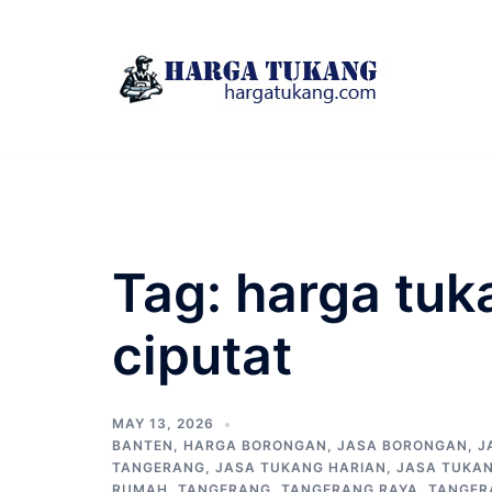
Skip
to
content
Tag:
harga tuk
ciputat
MAY 13, 2026
BANTEN
,
HARGA BORONGAN
,
JASA BORONGAN
,
J
TANGERANG
,
JASA TUKANG HARIAN
,
JASA TUKA
RUMAH
,
TANGERANG
,
TANGERANG RAYA
,
TANGER