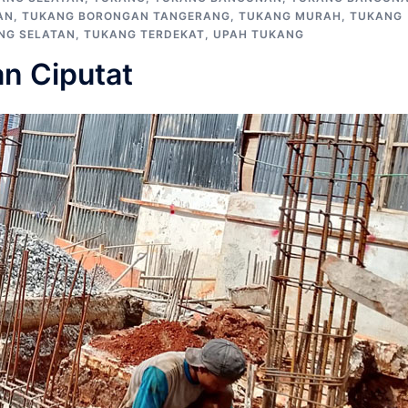
AN
,
TUKANG BORONGAN TANGERANG
,
TUKANG MURAH
,
TUKANG
NG SELATAN
,
TUKANG TERDEKAT
,
UPAH TUKANG
n Ciputat