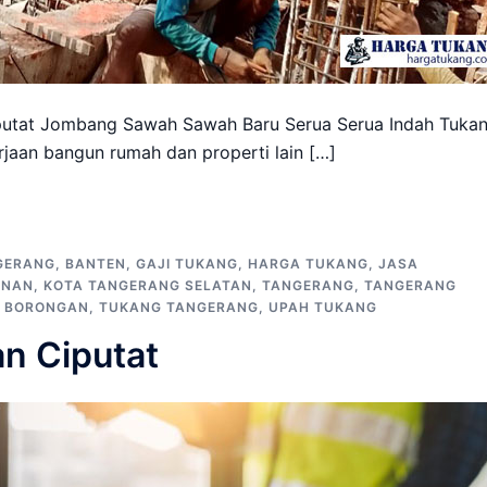
putat Jombang Sawah Sawah Baru Serua Serua Indah Tuka
aan bangun rumah dan properti lain […]
GERANG
,
BANTEN
,
GAJI TUKANG
,
HARGA TUKANG
,
JASA
UNAN
,
KOTA TANGERANG SELATAN
,
TANGERANG
,
TANGERANG
 BORONGAN
,
TUKANG TANGERANG
,
UPAH TUKANG
n Ciputat