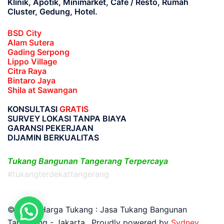
Klinik, Apotik, Minimarket, Cafe / Resto, Rumah
Cluster, Gedung, Hotel.
BSD City
Alam Sutera
Gading Serpong
Lippo Village
Citra Raya
Bintaro Jaya
Shila at Sawangan
KONSULTASI
GRATIS
SURVEY LOKASI TANPA BIAYA
GARANSI PEKERJAAN
DIJAMIN BERKUALITAS
Tukang Bangunan Tangerang Terpercaya
#tukangterdekattangerang
© 2026 Harga Tukang : Jasa Tukang Bangunan
Tangerang - Jakarta.. Proudly powered by
Sydney