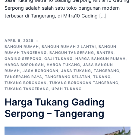
Jasa Tukang Mitra 10 Gading Serpong Mitra 10 Gading
Serpong adalah salah satu toko bangunan modern
terbesar di Tangerang, di Mitra10 Gading […]
APRIL 6, 2026
BANGUN RUMAH
,
BANGUN RUMAH 2 LANTAI
,
BANGUN
RUMAH TANGERANG
,
BANGUN TANGERANG
,
BANTEN
,
GADING SERPONG
,
GAJI TUKANG
,
HARGA BANGUN RUMAH
,
HARGA BORONGAN
,
HARGA TUKANG
,
JASA BANGUN
RUMAH
,
JASA BORONGAN
,
JASA TUKANG
,
TANGERANG
,
TANGERANG RAYA
,
TANGERANG SELATAN
,
TUKANG
,
TUKANG BORONGAN
,
TUKANG BORONGAN TANGERANG
,
TUKANG TANGERANG
,
UPAH TUKANG
Harga Tukang Gading
Serpong – Tangerang