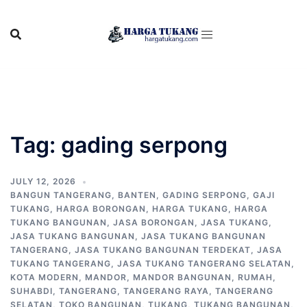
Skip
to
content
Tag:
gading serpong
JULY 12, 2026
BANGUN TANGERANG
,
BANTEN
,
GADING SERPONG
,
GAJI
TUKANG
,
HARGA BORONGAN
,
HARGA TUKANG
,
HARGA
TUKANG BANGUNAN
,
JASA BORONGAN
,
JASA TUKANG
,
JASA TUKANG BANGUNAN
,
JASA TUKANG BANGUNAN
TANGERANG
,
JASA TUKANG BANGUNAN TERDEKAT
,
JASA
TUKANG TANGERANG
,
JASA TUKANG TANGERANG SELATAN
,
KOTA MODERN
,
MANDOR
,
MANDOR BANGUNAN
,
RUMAH
,
SUHABDI
,
TANGERANG
,
TANGERANG RAYA
,
TANGERANG
SELATAN
,
TOKO BANGUNAN
,
TUKANG
,
TUKANG BANGUNAN
,