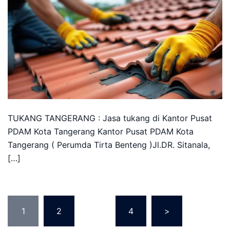
TUKANG TANGERANG : Jasa tukang di Kantor Pusat
PDAM Kota Tangerang Kantor Pusat PDAM Kota
Tangerang ( Perumda Tirta Benteng )Jl.DR. Sitanala,
[…]
Posts
1
2
…
4
>
pagination