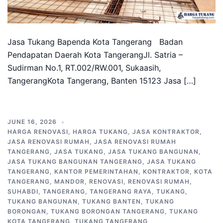
Jasa Tukang Bapenda Kota Tangerang Badan
Pendapatan Daerah Kota TangerangJl. Satria –
Sudirman No.1, RT.002/RW.001, Sukaasih,
TangerangKota Tangerang, Banten 15123 Jasa […]
JUNE 16, 2026
HARGA RENOVASI
,
HARGA TUKANG
,
JASA KONTRAKTOR
,
JASA RENOVASI RUMAH
,
JASA RENOVASI RUMAH
TANGERANG
,
JASA TUKANG
,
JASA TUKANG BANGUNAN
,
JASA TUKANG BANGUNAN TANGERANG
,
JASA TUKANG
TANGERANG
,
KANTOR PEMERINTAHAN
,
KONTRAKTOR
,
KOTA
TANGERANG
,
MANDOR
,
RENOVASI
,
RENOVASI RUMAH
,
SUHABDI
,
TANGERANG
,
TANGERANG RAYA
,
TUKANG
,
TUKANG BANGUNAN
,
TUKANG BANTEN
,
TUKANG
BORONGAN
,
TUKANG BORONGAN TANGERANG
,
TUKANG
KOTA TANGERANG
,
TUKANG TANGERANG