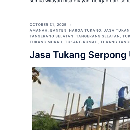
semua wilayah bisa dilayani dengan baik sep
OCTOBER 31, 2025
AMANAH
,
BANTEN
,
HARGA TUKANG
,
JASA TUKAN
TANGERANG SELATAN
,
TANGERANG SELATAN
,
TU
TUKANG MURAH
,
TUKANG RUMAH
,
TUKANG TANG
Jasa Tukang Serpong 