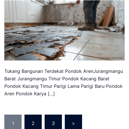
Tukang Bangunan Terdekat Pondok ArenJurangmangu
Barat Jurangmangu Timur Pondok Kacang Barat
Pondok Kacang Timur Parigi Lama Parigi Baru Pondok
Aren Pondok Karya […]
Posts
1
2
3
>
pagination