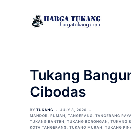
Skip
to
content
Tukang Bangun
Cibodas
BY
TUKANG
JULY 8, 2026
MANDOR
,
RUMAH
,
TANGERANG
,
TANGERANG RAY
TUKANG BANTEN
,
TUKANG BORONGAN
,
TUKANG 
KOTA TANGERANG
,
TUKANG MURAH
,
TUKANG PIN