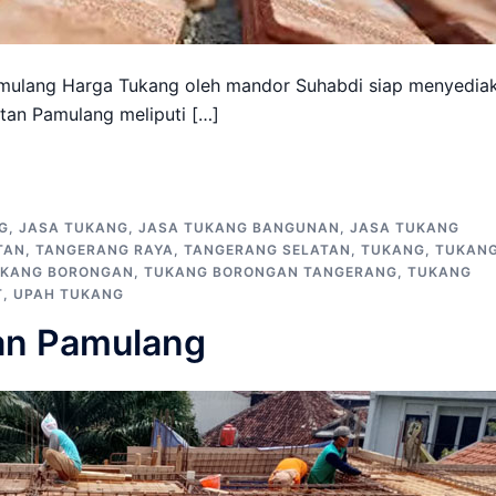
mulang Harga Tukang oleh mandor Suhabdi siap menyedia
tan Pamulang meliputi […]
G
,
JASA TUKANG
,
JASA TUKANG BANGUNAN
,
JASA TUKANG
TAN
,
TANGERANG RAYA
,
TANGERANG SELATAN
,
TUKANG
,
TUKAN
KANG BORONGAN
,
TUKANG BORONGAN TANGERANG
,
TUKANG
T
,
UPAH TUKANG
an Pamulang