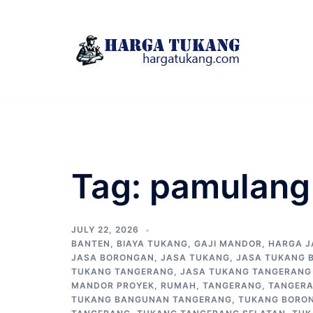
Skip
to
content
Tag:
pamulang
JULY 22, 2026
BANTEN
,
BIAYA TUKANG
,
GAJI MANDOR
,
HARGA J
JASA BORONGAN
,
JASA TUKANG
,
JASA TUKANG 
TUKANG TANGERANG
,
JASA TUKANG TANGERANG
MANDOR PROYEK
,
RUMAH
,
TANGERANG
,
TANGERA
TUKANG BANGUNAN TANGERANG
,
TUKANG BORO