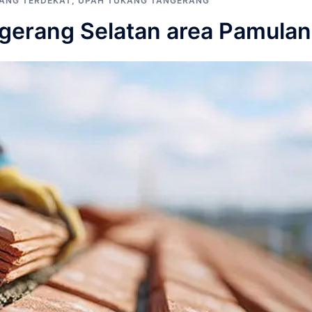
ANG TERDEKAT
,
UPAH TUKANG TANGERANG
erang Selatan area Pamula